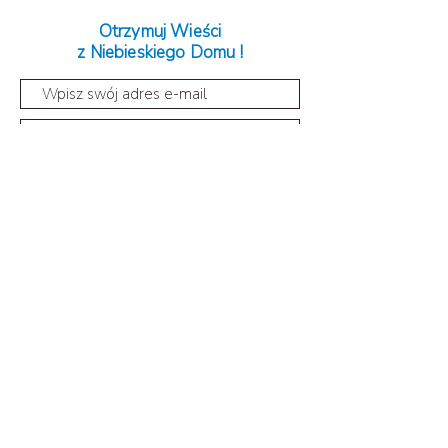
Otrzymuj Wieści
z Niebieskiego Domu !
Dołącz
Fundacja Niebieski Dom,
u
l. Jana Pawła II 8,
44-335 Jastrzębie-Zdrój
tel:
32 725 94 56
e-mail:
biuro@niebieskidom.org