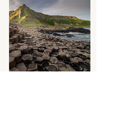
RETREAT DLA MĘŻCZYZN
18-23.10.2026
Wyjazd dla mężczyzn
zaangażowanych w służbę.
WIĘCEJ INFORMACJI