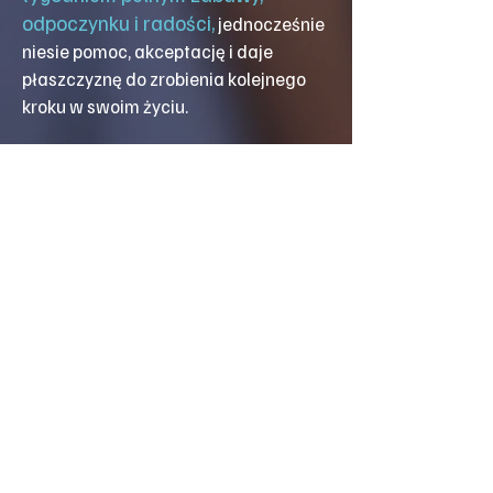
odpoczynku i radości,
jednocześnie
niesie pomoc, akceptację i daje
płaszczyznę do zrobienia kolejnego
kroku w swoim życiu.
5. Podczas obozu stosowany jest
system zasad, który sprawia, że
dzieci mogą czuć się bezpiecznie.
Obóz jest organizowany zgodnie z
wytycznymi MEN i jest zarejestrowany
w Kuratorium Oświaty.
Ponadto jako
Fundacja wdrożyliśmy i stosujemy
Standardy Ochrony Małoletnich.
Otrzymuj Wieści
z Niebieskiego Domu !