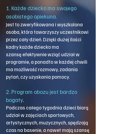
1. Każde dziecko ma swojego
osobistego opiekuna.
Jest to zweryfikowana i wyszkolona
osoba,
która towarzyszy uczestnikowi
przez cały dzień. Dzięki dużej ilości
kadry każde dziecko ma
szansę
efektywnie wziąć udział w
programie, a ponadto w każdej chwili
ma możliwość rozmowy, zadania
pytań, czy uzyskania pomocy.
2. Program obozu jest bardzo
bogaty
.
Podczas całego tygodnia dzieci biorą
udział w zajęciach sportowych,
artystycznych, muzycznych, spędzają
czas na basenie, a nawet mają szansę