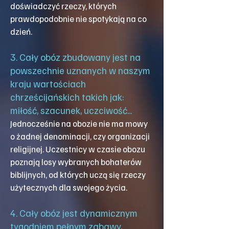
doświadczyć rzeczy, których
prawdopodobnie nie spotykają na co
dzień.
3. Cały obóz zbudowany jest na
powszechnie uznanych w naszym
kraju wartościach
chrześcijańskich takich jak:
miłość, szacunek, uczciwość...
Jednocześnie na obozie nie ma mowy
o żadnej denominacji,
czy organizacji
religijnej. Uczestnicy w czasie obozu
poznają losy wybranych bohaterów
biblijnych,
od których uczą się rzeczy
użytecznych dla swojego życia.
4. Cały obóz jest dynamicznym
tygodniem pełnym zabawy,